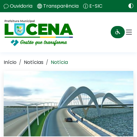
Ouvidoria
Transparência
E-SIC
Início
Notícias
Notícia