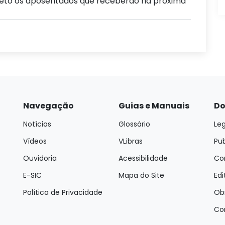
xceto os aposentados que receberão na próxima
Navegação
Guias e Manuais
Do
Notícias
Glossário
Leg
Vídeos
VLibras
Pu
Ouvidoria
Acessibilidade
Con
E-SIC
Mapa do Site
Edi
Política de Privacidade
Ob
Co