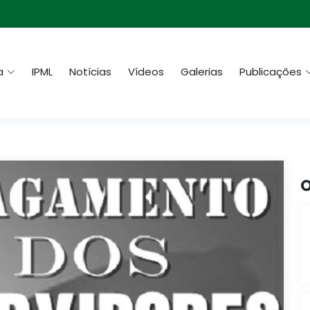
a
IPML
Notícias
Vídeos
Galerias
Publicações
O