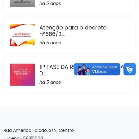
há 5 anos
Atenção para o decreto
n°886/2...
há 5 anos
11ª FASE DA RETOMADA GRADUAL
D...
há 5 anos
Rua Américo Falcão, S/N, Centro
Lucena- 58315000