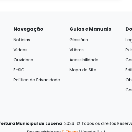
Navegação
Guias e Manuais
Do
Notícias
Glossário
Leg
Vídeos
VLibras
Pu
Ouvidoria
Acessibilidade
Con
E-SIC
Mapa do Site
Edi
Política de Privacidade
Ob
Co
feitura Municipal de Lucena
2026
©
Todos os direitos Reser
Desenvolvido por
E-Ticons
| Versão: 2.4.1