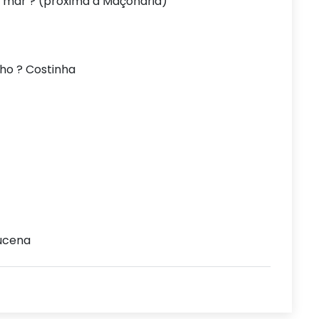
a mar ? (próxima a Maçonaria)
ho ? Costinha
Lucena