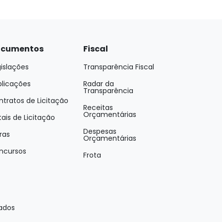
cumentos
Fiscal
islações
Transparência Fiscal
blicações
Radar da
Transparência
tratos de Licitação
Receitas
Orçamentárias
tais de Licitação
Despesas
ras
Orçamentárias
ncursos
Frota
vados