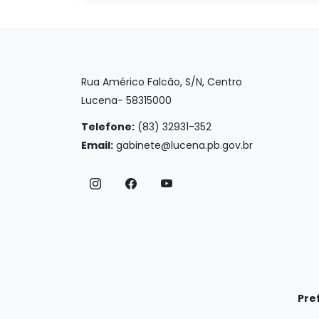
Rua Américo Falcão, S/N, Centro
Lucena- 58315000
Telefone:
(83) 32931-352
Email:
gabinete@lucena.pb.gov.br
Pre