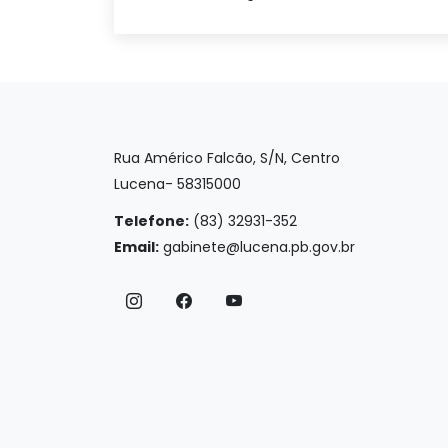
Rua Américo Falcão, S/N, Centro
Lucena- 58315000
Telefone:
(83) 32931-352
Email:
gabinete@lucena.pb.gov.br