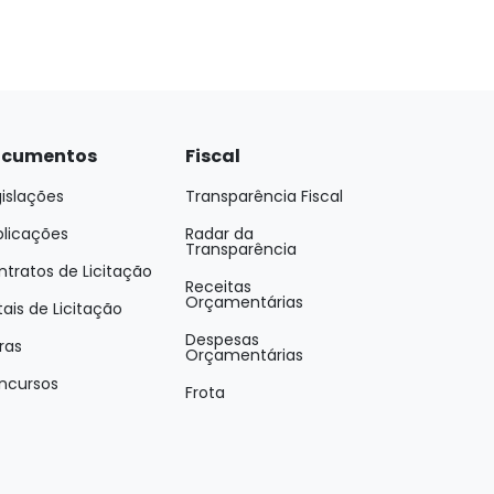
cumentos
Fiscal
islações
Transparência Fiscal
blicações
Radar da
Transparência
tratos de Licitação
Receitas
Orçamentárias
tais de Licitação
Despesas
ras
Orçamentárias
ncursos
Frota