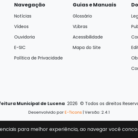
Navegação
Guias e Manuais
Do
Notícias
Glossário
Leg
Vídeos
VLibras
Pu
Ouvidoria
Acessibilidade
Con
E-SIC
Mapa do Site
Edi
Política de Privacidade
Ob
Co
feitura Municipal de Lucena
2026
©
Todos os direitos Reser
Desenvolvido por
E-Ticons
| Versão: 2.4.1
enciais para melhor experiência, ao navegar você conco