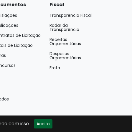
cumentos
Fiscal
islações
Transparência Fiscal
blicações
Radar da
Transparência
tratos de Licitação
Receitas
Orçamentárias
tais de Licitação
Despesas
ras
Orçamentárias
ncursos
Frota
vados
rda com isso.
Aceito