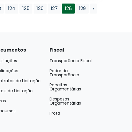
3
124
125
126
127
128
129
›
cumentos
Fiscal
islações
Transparência Fiscal
blicações
Radar da
Transparência
tratos de Licitação
Receitas
Orçamentárias
tais de Licitação
Despesas
ras
Orçamentárias
ncursos
Frota