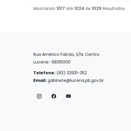
Mostrando
1017
até
1024
de
1029
Resultados
Rua Américo Falcão, S/N, Centro
Lucena- 58315000
Telefone:
(83) 32931-352
Email:
gabinete@lucena.pb.gov.br