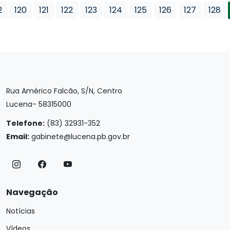
2
120
121
122
123
124
125
126
127
128
Rua Américo Falcão, S/N, Centro
Lucena- 58315000
Telefone:
(83) 32931-352
Email:
gabinete@lucena.pb.gov.br
Navegação
Notícias
Vídeos