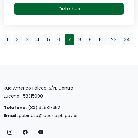
Detalhes
1
2
3
4
5
6
7
8
9
10
23
24
Rua Américo Falcão, S/N, Centro
Lucena- 58315000
Telefone:
(83) 32931-352
Email:
gabinete@lucena.pb.gov.br