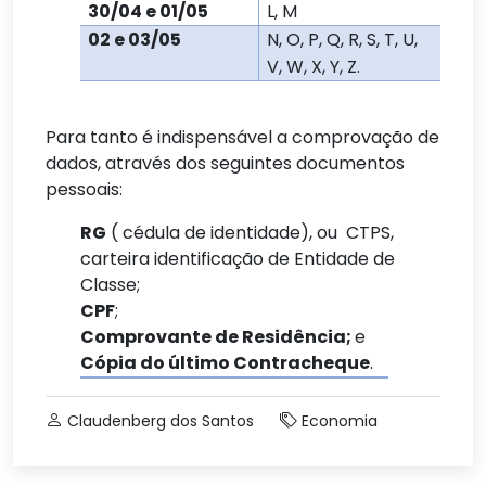
30/04 e 01/05
L, M
02 e 03/05
N, O, P, Q, R, S, T, U,
V, W, X, Y, Z.
Para tanto é indispensável a comprovação de
dados, através dos seguintes documentos
pessoais:
RG
( cédula de identidade), ou CTPS,
carteira identificação de Entidade de
Classe;
CPF
;
Comprovante de Residência;
e
Cópia do último Contracheque
.
Claudenberg dos Santos
Economia