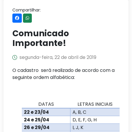
Compartilhar:
Comunicado
Importante!
segunda-feira, 22 de abril de 2019
O cadastro será realizado de acordo com a
seguinte ordem alfabética:
DATAS
LETRAS INICIAIS
22 e 23/04
A, B, C
24 e 25/04
D, E, F, G, H
26 e 29/04
I, J, K