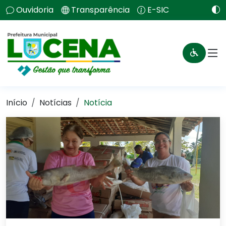
Ouvidoria
Transparência
E-SIC
Início
Notícias
Notícia