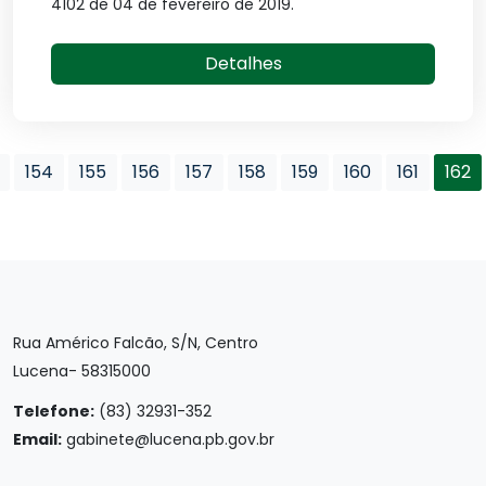
4102 de 04 de fevereiro de 2019.
Detalhes
154
155
156
157
158
159
160
161
162
Rua Américo Falcão, S/N, Centro
Lucena- 58315000
Telefone:
(83) 32931-352
Email:
gabinete@lucena.pb.gov.br