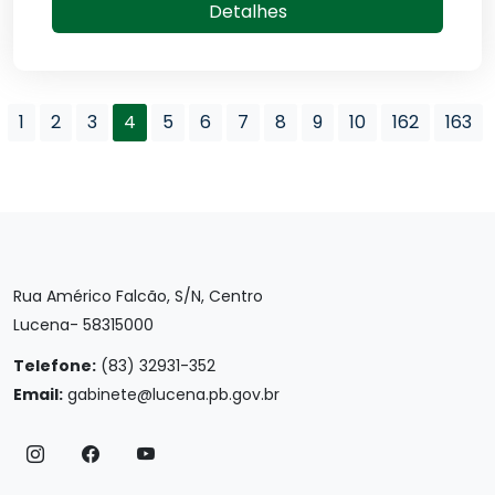
Detalhes
1
2
3
4
5
6
7
8
9
10
162
163
Rua Américo Falcão, S/N, Centro
Lucena- 58315000
Telefone:
(83) 32931-352
Email:
gabinete@lucena.pb.gov.br