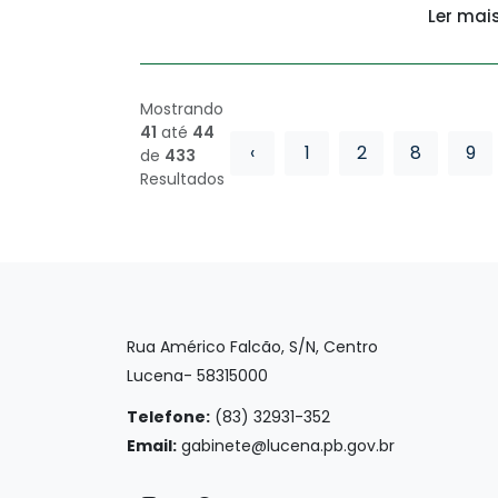
Ler mai
Mostrando
41
até
44
‹
1
2
8
9
de
433
Resultados
Rua Américo Falcão, S/N, Centro
Lucena- 58315000
Telefone:
(83) 32931-352
Email:
gabinete@lucena.pb.gov.br