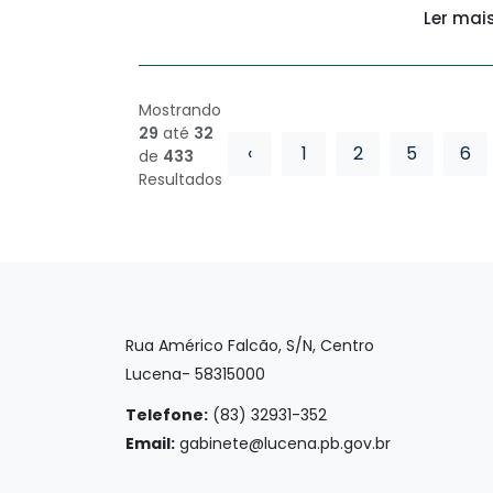
Ler mai
Mostrando
29
até
32
‹
1
2
5
6
de
433
Resultados
Rua Américo Falcão, S/N, Centro
Lucena- 58315000
Telefone:
(83) 32931-352
Email:
gabinete@lucena.pb.gov.br