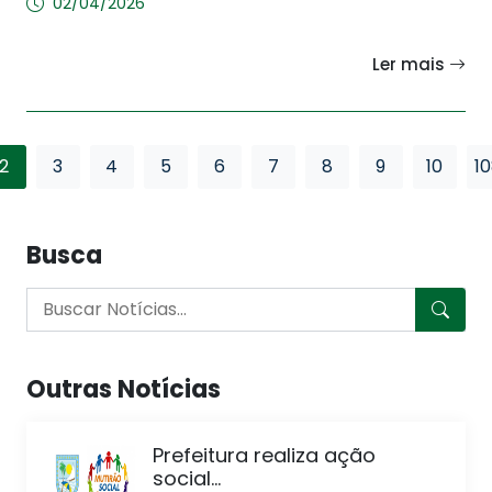
02/04/2026
Ler mais
2
3
4
5
6
7
8
9
10
1
Busca
Outras Notícias
Prefeitura realiza ação
social...