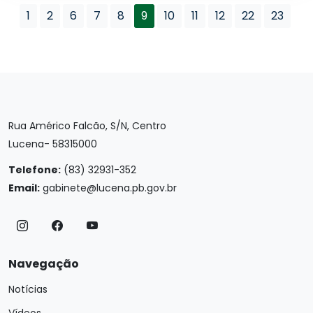
1
2
6
7
8
9
10
11
12
22
23
Rua Américo Falcão, S/N, Centro
Lucena- 58315000
Telefone:
(83) 32931-352
Email:
gabinete@lucena.pb.gov.br
Navegação
Notícias