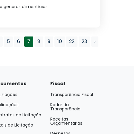
e gêneros alimentícios
5
6
7
8
9
10
22
23
›
cumentos
Fiscal
islações
Transparência Fiscal
blicações
Radar da
Transparência
tratos de Licitação
Receitas
Orçamentárias
tais de Licitação
Despesas