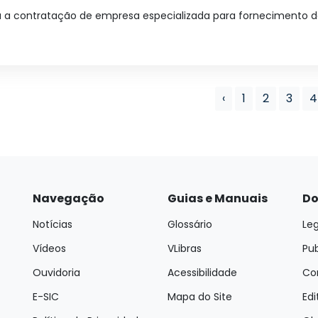
a a contratação de empresa especializada para fornecimento d
‹
1
2
3
4
Navegação
Guias e Manuais
Do
Notícias
Glossário
Leg
Vídeos
VLibras
Pu
Ouvidoria
Acessibilidade
Con
E-SIC
Mapa do Site
Edi