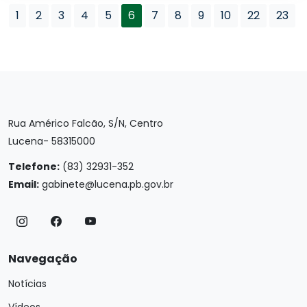
1
2
3
4
5
6
7
8
9
10
22
23
Rua Américo Falcão, S/N, Centro
Lucena- 58315000
Telefone:
(83) 32931-352
Email:
gabinete@lucena.pb.gov.br
Navegação
Notícias