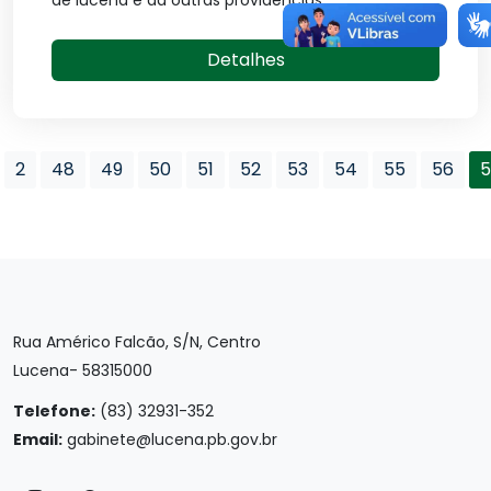
de lucena e dá outras providências.
Detalhes
2
48
49
50
51
52
53
54
55
56
5
Rua Américo Falcão, S/N, Centro
Lucena- 58315000
Telefone:
(83) 32931-352
Email:
gabinete@lucena.pb.gov.br